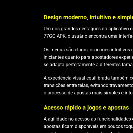
Design moderno, intuitivo e simple
Um dos grandes destaques do aplicativo es
77GG APK, o usuário encontra uma interfac
Os menus são claros, os ícones intuitivos e
iniciantes quanto para apostadores experie
se adapta perfeitamente a diferentes taman
A experiência visual equilibrada também c
transições entre telas, evitando travament
o processo de apostas mais simples e intui
Acesso rápido a jogos e apostas
A agilidade no acesso às funcionalidades
apostas ficam disponíveis em poucos toque