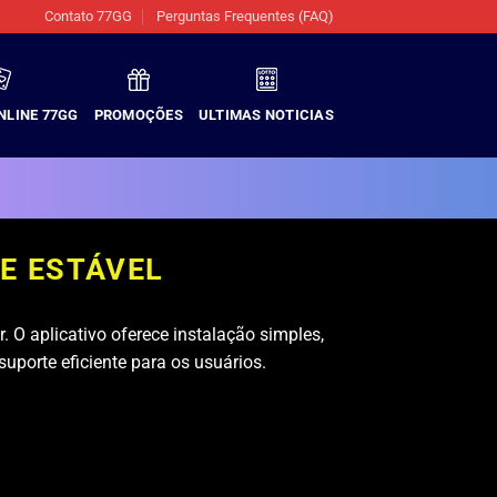
Contato 77GG
Perguntas Frequentes (FAQ)
NLINE 77GG
PROMOÇÕES
ULTIMAS NOTICIAS
E ESTÁVEL
 O aplicativo oferece instalação simples,
uporte eficiente para os usuários.