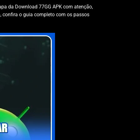
a etapa da Download 77GG APK com atenção,
o, confira o guia completo com os passos