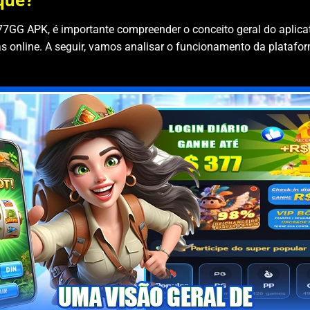
7GG APK, é importante compreender o conceito geral do aplicat
online. A seguir, vamos analisar o funcionamento da platafor