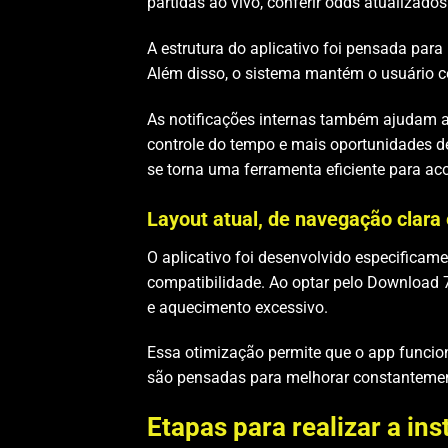
partidas ao vivo, conferir odds atualizad
A estrutura do aplicativo foi pensada par
Além disso, o sistema mantém o usuário co
As notificações internas também ajudam 
controle do tempo e mais oportunidades de
se torna uma ferramenta eficiente para a
Layout atual, de navegação clara
O aplicativo foi desenvolvido especifica
compatibilidade. Ao optar pelo Download 
e aquecimento excessivo.
Essa otimização permite que o app funcio
são pensadas para melhorar constantement
Etapas para realizar a in