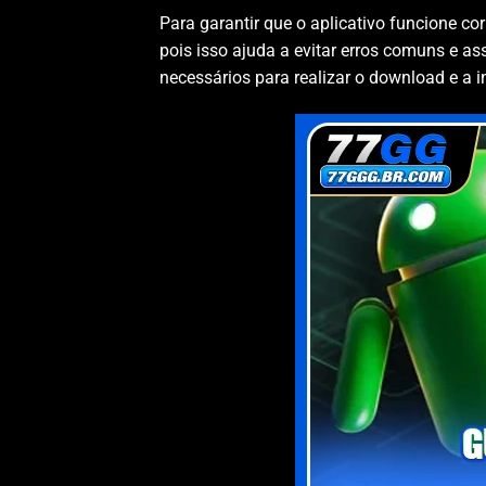
Para garantir que o aplicativo funcione 
pois isso ajuda a evitar erros comuns e a
necessários para realizar o download e a 