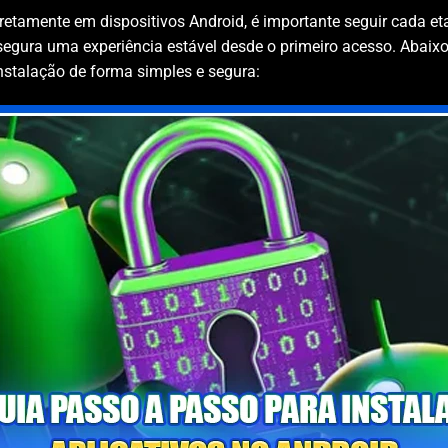
corretamente em dispositivos Android, é importante seguir cad
ssegura uma experiência estável desde o primeiro acesso. Abaix
instalação de forma simples e segura: