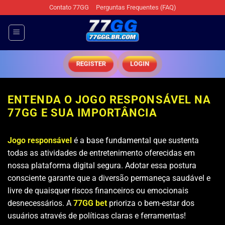
Skip
Contato 77GG
Perguntas Frequentes (FAQ)
to
content
REGISTER
LOGIN
ENTENDA O JOGO RESPONSÁVEL NA
77GG E SUA IMPORTÂNCIA
Jogo responsável
é a base fundamental que sustenta
todas as atividades de entretenimento oferecidas em
nossa plataforma digital segura. Adotar essa postura
consciente garante que a diversão permaneça saudável e
livre de quaisquer riscos financeiros ou emocionais
desnecessários. A
77GG bet
prioriza o bem-estar dos
usuários através de políticas claras e ferramentas!