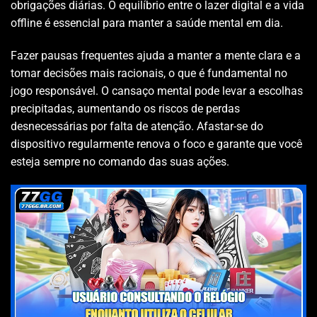
obrigações diárias. O equilíbrio entre o lazer digital e a vida
offline é essencial para manter a saúde mental em dia.
Fazer pausas frequentes ajuda a manter a mente clara e a
tomar decisões mais racionais, o que é fundamental no
jogo responsável. O cansaço mental pode levar a escolhas
precipitadas, aumentando os riscos de perdas
desnecessárias por falta de atenção. Afastar-se do
dispositivo regularmente renova o foco e garante que você
esteja sempre no comando das suas ações.