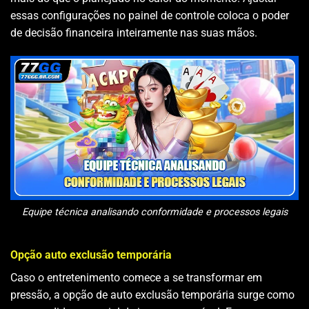
essas configurações no painel de controle coloca o poder
de decisão financeira inteiramente nas suas mãos.
Equipe técnica analisando conformidade e processos legais
Opção auto exclusão temporária
Caso o entretenimento comece a se transformar em
pressão, a opção de auto exclusão temporária surge como