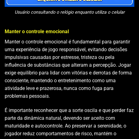
Usuário consultando o relógio enquanto utiliza o celular
Manter o controle emocional
Manter o controle emocional é fundamental para garantir
uma experiência de jogo responsável, evitando decisões
impulsivas causadas por estresse, tristeza ou pela
influência de substâncias que alteram a percepção. Jogar
exige equilíbrio para lidar com vitórias e derrotas de forma
consciente, mantendo o entretenimento como uma
atividade leve e prazerosa, nunca como fuga para
problemas pessoais.
É importante reconhecer que a sorte oscila e que perder faz
parte da dinâmica natural, devendo ser aceito com
maturidade e autocontrole. Ao preservar a serenidade, o
jogador reduz comportamentos de risco, mantém o