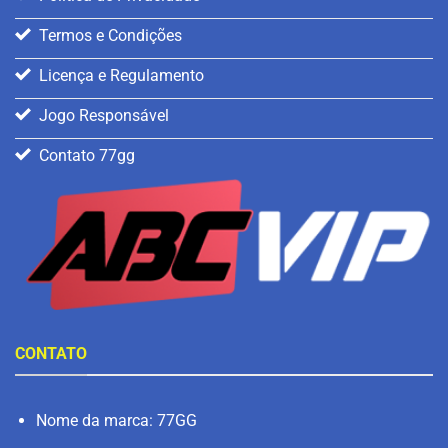
Termos e Condições
Licença e Regulamento
Jogo Responsável
Contato 77gg
CONTATO
Nome da marca: 77GG