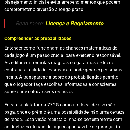
planejamento inicial e evita arrependimentos que podem
comprometer a diversão a longo prazo.
Read more:
Licença e Regulamento
Compreender as probabilidades
Entender como funcionam as chances matemáticas de
cada jogo é um passo crucial para exercer o responsável.
Acreditar em fórmulas mágicas ou garantias de lucro
contraria a realidade estatística e pode gerar expectativas
irreais. A transparência sobre as probabilidades permite
que o jogador faça escolhas informadas e conscientes
sobre onde colocar seus recursos.
Encare a plataforma 77GG como um local de diversão
paga, onde o prêmio é uma possibilidade, não uma certeza
de renda. Essa visão realista alinha-se perfeitamente com
as diretrizes globais de jogo responsável e segurança do