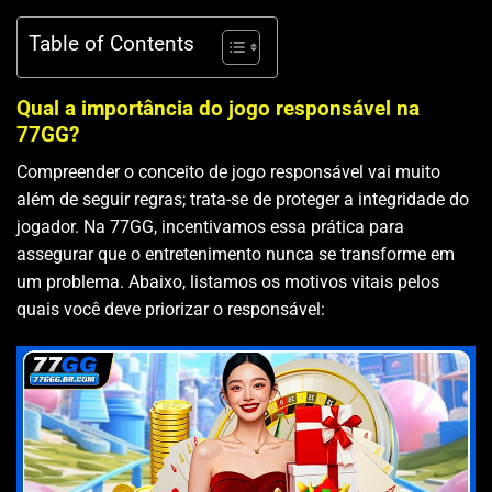
Table of Contents
Qual a importância do jogo responsável na
77GG?
Compreender o conceito de jogo responsável vai muito
além de seguir regras; trata-se de proteger a integridade do
jogador. Na 77GG, incentivamos essa prática para
assegurar que o entretenimento nunca se transforme em
um problema. Abaixo, listamos os motivos vitais pelos
quais você deve priorizar o responsável: