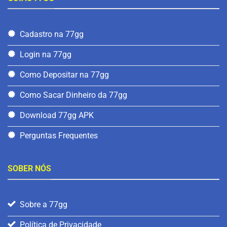
Cadastro na 77gg
Login na 77gg
Como Depositar na 77gg
Como Sacar Dinheiro da 77gg
Download 77gg APK
Perguntas Frequentes
SOBER NÓS
Sobre a 77gg
Política de Privacidade