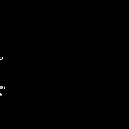
os
uas
é