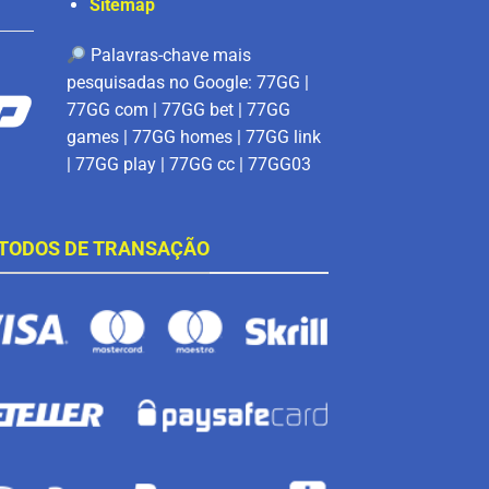
Sitemap
Palavras-chave mais
pesquisadas no Google: 77GG |
77GG com | 77GG bet | 77GG
games | 77GG homes | 77GG link
| 77GG play | 77GG cc | 77GG03
TODOS DE TRANSAÇÃO