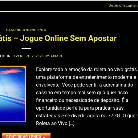
Deixe um coment
CASSINO ONLINE 77GG
átis – Jogue Online Sem Apostar
ED ON
FEVEREIRO 2, 2026
BY
ADMIN
Explore toda a emoção da roleta ao vivo gráti
uma plataforma de entretenimento moderna e
envolvente. Você pode sentir a adrenalina do
cassino em tempo real sem qualquer risco
financeiro ou necessidade de depósito. É a
oportunidade perfeita para praticar suas
estratégias e se divertir agora na 77GG. O que 
Roleta ao Vivo […]
CONTINUAR LENDO
→