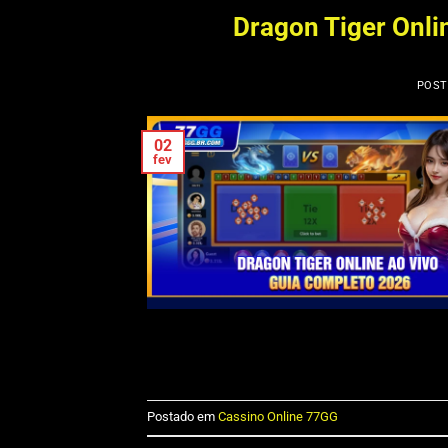
Dragon Tiger Onli
POST
02
fev
Postado em
Cassino Online 77GG