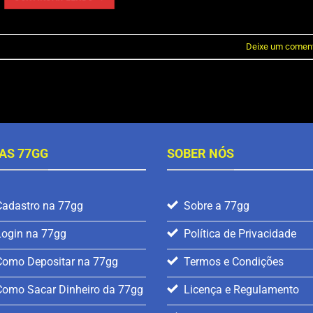
Deixe um coment
AS 77GG
SOBER NÓS
Cadastro na 77gg
Sobre a 77gg
Login na 77gg
Política de Privacidade
Como Depositar na 77gg
Termos e Condições
Como Sacar Dinheiro da 77gg
Licença e Regulamento