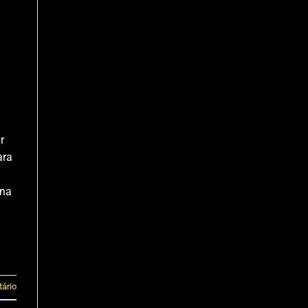
r
ara
m
 na
ário