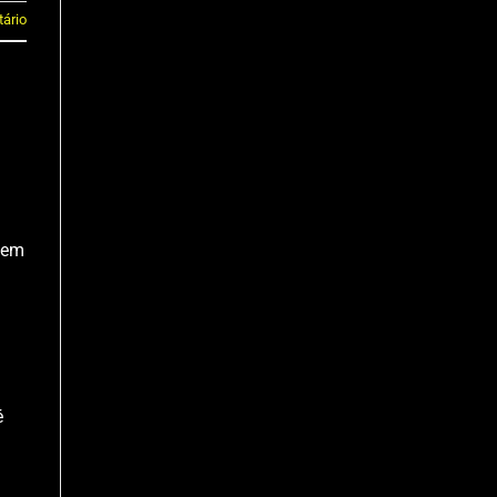
ário
s em
é