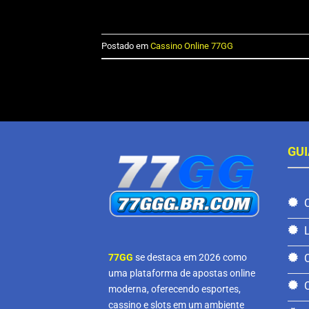
Postado em
Cassino Online 77GG
GUI
77GG
se destaca em 2026 como
uma plataforma de apostas online
moderna, oferecendo esportes,
cassino e slots em um ambiente