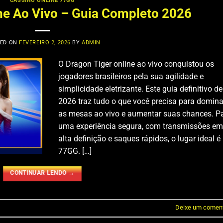
CASSINO ONLINE 77GG
ne Ao Vivo – Guia Completo 2026
ED ON
FEVEREIRO 2, 2026
BY
ADMIN
O Dragon Tiger online ao vivo conquistou os
jogadores brasileiros pela sua agilidade e
simplicidade eletrizante. Este guia definitivo de
2026 traz tudo o que você precisa para domina
as mesas ao vivo e aumentar suas chances. P
uma experiência segura, com transmissões e
alta definição e saques rápidos, o lugar ideal é
77GG. […]
CONTINUAR LENDO
→
Deixe um coment