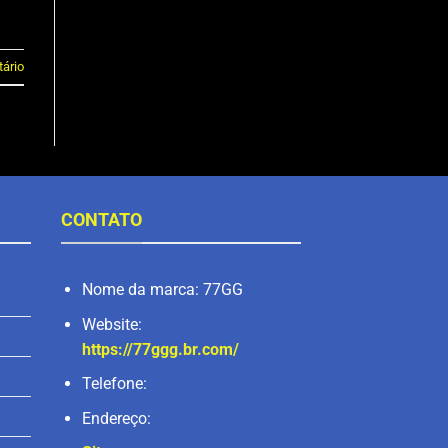
ário
CONTATO
Nome da marca: 77GG
Website:
https://77ggg.br.com/
Telefone:
Endereço: