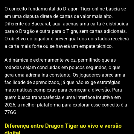
O conceito fundamental do Dragon Tiger online baseia-se
em uma disputa direta de cartas de valor mais alto.
Diferente do Baccarat, aqui apenas uma carta é distribuída
para o Dragão e outra para o Tigre, sem cartas adicionais.
O objetivo do jogador é prever qual dos dois lados receberá
a carta mais forte ou se haverá um empate técnico.
A dinâmica é extremamente veloz, permitindo que as
rodadas sejam concluídas em poucos segundos, o que
gera uma adrenalina constante. Os jogadores apreciam a
facilidade de aprendizado, já que não exige estratégias
matemáticas complexas para começar a diversão. Para
quem busca transparência e uma interface intuitiva em
2026, a melhor plataforma para explorar esse conceito é a
77GG.
Diferença entre Dragon Tiger ao vivo e versão
digital