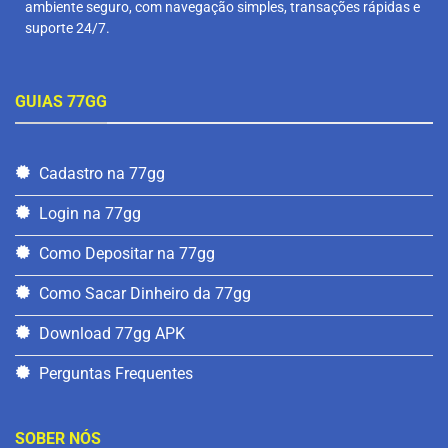
ambiente seguro, com navegação simples, transações rápidas e
suporte 24/7.
GUIAS 77GG
Cadastro na 77gg
Login na 77gg
Como Depositar na 77gg
Como Sacar Dinheiro da 77gg
Download 77gg APK
Perguntas Frequentes
SOBER NÓS