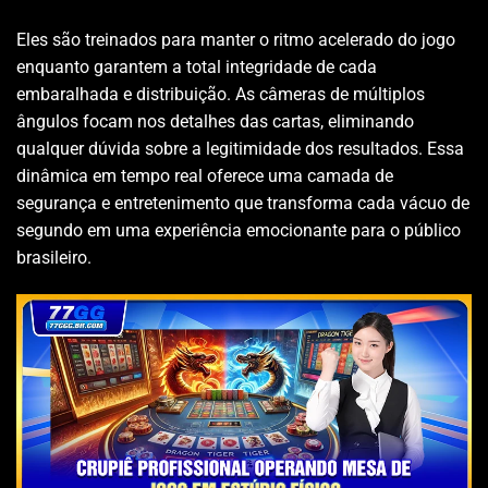
Eles são treinados para manter o ritmo acelerado do jogo
enquanto garantem a total integridade de cada
embaralhada e distribuição. As câmeras de múltiplos
ângulos focam nos detalhes das cartas, eliminando
qualquer dúvida sobre a legitimidade dos resultados. Essa
dinâmica em tempo real oferece uma camada de
segurança e entretenimento que transforma cada vácuo de
segundo em uma experiência emocionante para o público
brasileiro.