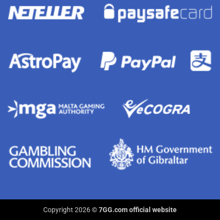
Copyright 2026 ©
7GG.com official website