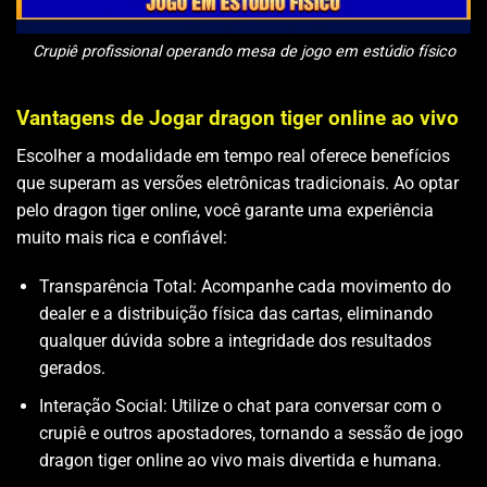
Crupiê profissional operando mesa de jogo em estúdio físico
Vantagens de Jogar dragon tiger online ao vivo
Escolher a modalidade em tempo real oferece benefícios
que superam as versões eletrônicas tradicionais. Ao optar
pelo dragon tiger online, você garante uma experiência
muito mais rica e confiável:
Transparência Total: Acompanhe cada movimento do
dealer e a distribuição física das cartas, eliminando
qualquer dúvida sobre a integridade dos resultados
gerados.
Interação Social: Utilize o chat para conversar com o
crupiê e outros apostadores, tornando a sessão de jogo
dragon tiger online ao vivo mais divertida e humana.