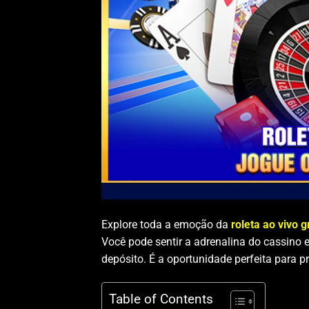
Explore toda a emoção da
roleta ao vivo g
Você pode sentir a adrenalina do cassino 
depósito. É a oportunidade perfeita para pr
Table of Contents