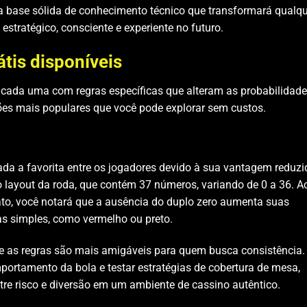
 base sólida de conhecimento técnico que transformará qualq
stratégico, consciente e experiente no futuro.
átis disponíveis
, cada uma com regras específicas que alteram as probabilidade
es mais populares que você pode explorar sem custos.
da a favorita entre os jogadores devido à sua vantagem reduzi
no layout da roda, que contém 37 números, variando de 0 a 36. A
mato, você notará que a ausência do duplo zero aumenta suas
as simples, como vermelho ou preto.
 e as regras são mais amigáveis para quem busca consistência.
mportamento da bola e testar estratégias de cobertura de mesa,
tre risco e diversão em um ambiente de cassino autêntico.