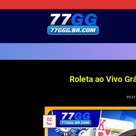
Skip
to
content
Roleta ao Vivo Gr
POST
02
fev