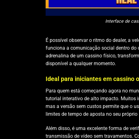
Interface de cass
É possível observar o ritmo do dealer, a v
funciona a comunicação social dentro do ca
adrenalina de um cassino físico, transfor
disponível a qualquer momento.
Ideal para iniciantes em cassino o
Para quem está começando agora no mundo 
tutorial interativo de alto impacto. Muitos
mas a versão sem custos permite que o usu
limites de tempo de aposta no seu próprio
Além disso, é uma excelente forma de verif
transmissão de vídeo sem travamentos. Co