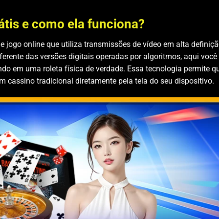
átis e como ela funciona?
 jogo online que utiliza transmissões de vídeo em alta definiç
iferente das versões digitais operadas por algoritmos, aqui você
 em uma roleta física de verdade. Essa tecnologia permite q
m cassino tradicional diretamente pela tela do seu dispositivo.