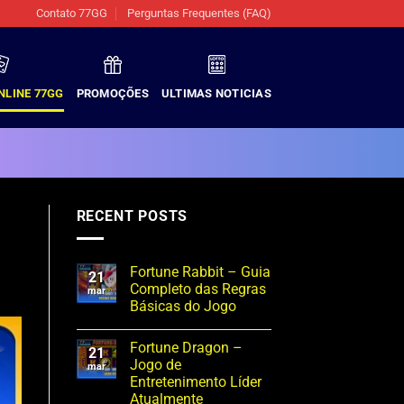
Contato 77GG
Perguntas Frequentes (FAQ)
NLINE 77GG
PROMOÇÕES
ULTIMAS NOTICIAS
RECENT POSTS
Fortune Rabbit – Guia
21
Completo das Regras
mar
Básicas do Jogo
Nenhum
comentário
Fortune Dragon –
em
21
Fortune
Jogo de
mar
Rabbit
Entretenimento Líder
–
Guia
Atualmente