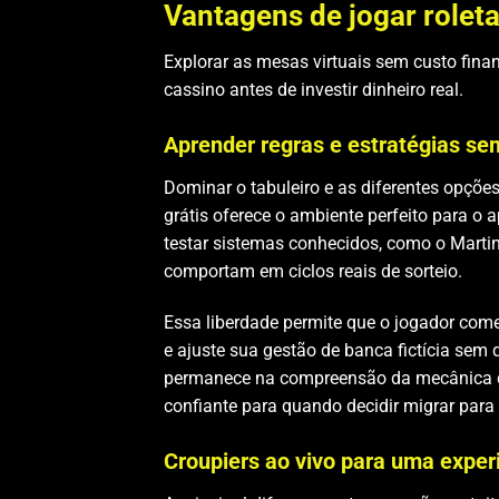
Vantagens de jogar roleta
Explorar as mesas virtuais sem custo fina
cassino antes de investir dinheiro real.
Aprender regras e estratégias se
Dominar o tabuleiro e as diferentes opções
grátis oferece o ambiente perfeito para o 
testar sistemas conhecidos, como o Martin
comportam em ciclos reais de sorteio.
Essa liberdade permite que o jogador come
e ajuste sua gestão de banca fictícia sem 
permanece na compreensão da mecânica do
confiante para quando decidir migrar para 
Croupiers ao vivo para uma experi