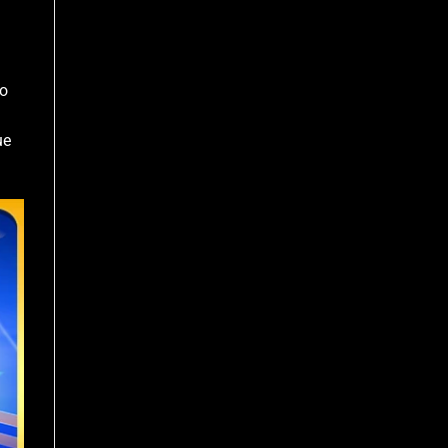
ão
ue