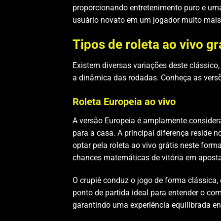
proporcionando entretenimento puro e uma
usuário novato em um jogador muito mais e
Tipos de roleta ao vivo gr
Existem diversas variações deste clássico
a dinâmica das rodadas. Conheça as versõ
Roleta Europeia ao vivo
A versão Europeia é amplamente considera
para a casa. A principal diferença reside 
optar pela roleta ao vivo grátis neste for
chances matemáticas de vitória em apost
O crupiê conduz o jogo de forma clássica,
ponto de partida ideal para entender o co
garantindo uma experiência equilibrada en